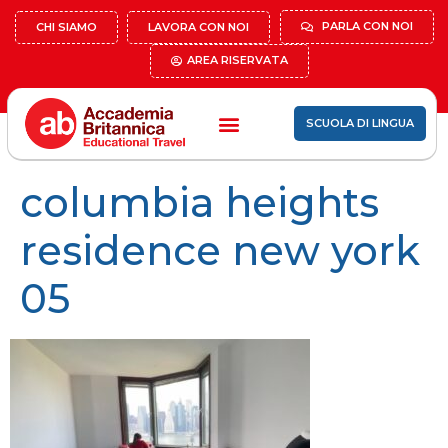
PARLA CON NOI
CHI SIAMO
LAVORA CON NOI
AREA RISERVATA
SCUOLA DI LINGUA
columbia heights
residence new york
05