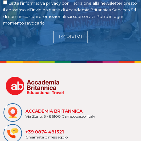
Letta l’informativa privacy con l’iscrizione alla newsletter presto
il consenso all’invio da parte di Accademia Britannica Services Srl
di comunicazioni promozionali sui suoi servizi. Potrò in ogni
momento revocarlo.
ISCRIVIMI
ACCADEMIA BRITANNICA
Via Zurlo, 5 - 86100 Campobasso, Italy
+39 0874 481321
Chiamata o messaggio