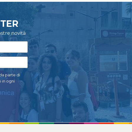
TTER
stre novità
 da parte di
 in ogni