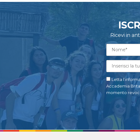
ISC
Ricevi in a
Letta l’informa
Accademia Britann
momento revoca