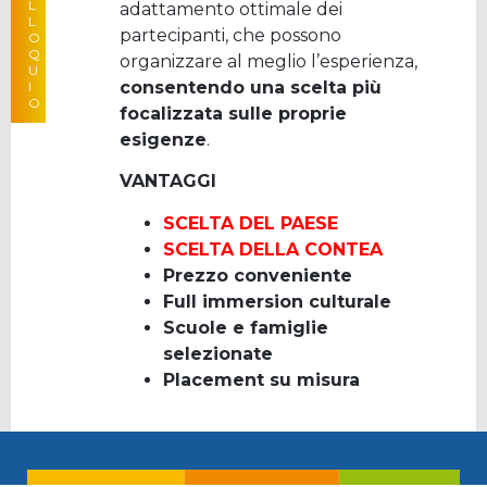
L
adattamento ottimale dei
A PARTIRE DA
L
partecipanti, che possono
O
Q
organizzare al meglio l’esperienza,
U
consentendo una scelta più
I
O
focalizzata sulle proprie
esigenze
.
VANTAGGI
SCELTA DEL PAESE
SCELTA DELLA CONTEA
Prezzo conveniente
Full immersion culturale
Scuole e famiglie
selezionate
Placement su misura