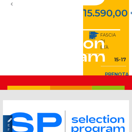
–
15.590,00
FASCIA
DI
ETÀ
15-17
TIPO
PRENOTA
SCUOLA
LA TUA
Pubblica
VACANZA
PROGRAMMA
SELECTION
10.290,00
E
F