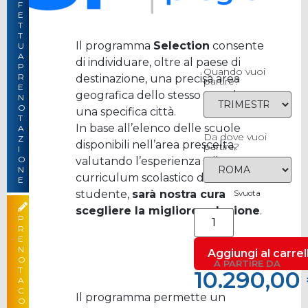
F
E
T
–
15.590,00
T
Il programma
Selection
consente
U
A
di individuare, oltre al paese di
P
Quando vuoi
R
destinazione, una precisa area
partire?
E
geografica dello stesso o anche
N
O
una specifica città.
T
In base all’elenco delle scuole
A
Da dove vuoi
Z
disponibili nell’area prescelta,
partire?
I
O
valutando l’esperienza e il
N
curriculum scolastico dello
E
studente,
sarà nostra cura
Svuota
scegliere la migliore soluzione
.
P
R
E
N
Aggiungi al carrel
O
A PARTIRE DA
T
10.290,00
A
C
Il programma permette un
10.290,00
O