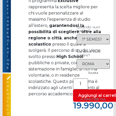
Il programma
Exclusive
F
E
rappresenta la scelta migliore per
T
–
33.990,0
chi vuole personalizzare al
T
U
massimo l’esperienza di studio
A
all’estero,
garantendosi la
P
Quando vuoi
R
partire?
possibilità di scegliere
,
oltre alla
E
N
regione o città
,
anche l’istituto
O
scolastico
presso il quale si
T
A
svolgerà. Il percorso di studio viene
Da dove vuoi
Z
partire?
svolto presso
High School
I
O
pubbliche o private, con
N
E
sistemazione in famiglie, di norma
Svuota
volontarie, o in residenze
scolastiche. Questo programma è
P
R
indirizzato agli utenti più attenti al
E
percorso accademico.
N
Aggiungi al carrel
O
A PARTIRE DA
T
19.990,00
A
C
19.990,00
O