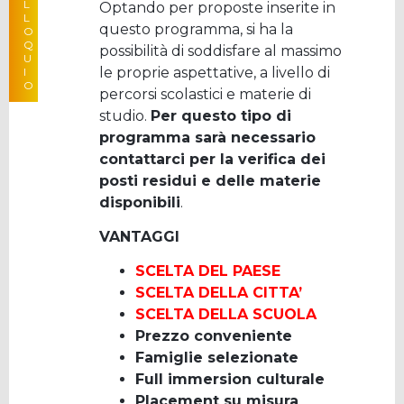
L
Optando per proposte inserite in
A PARTIRE DA
L
questo programma, si ha la
O
Q
possibilità di soddisfare al massimo
U
le proprie aspettative, a livello di
I
O
percorsi scolastici e materie di
studio.
Per questo tipo di
programma sarà necessario
contattarci per la verifica dei
posti residui e delle materie
disponibili
.
VANTAGGI
SCELTA DEL PAESE
SCELTA DELLA CITTA’
SCELTA DELLA SCUOLA
Prezzo conveniente
Famiglie selezionate
Full immersion culturale
Placement su misura