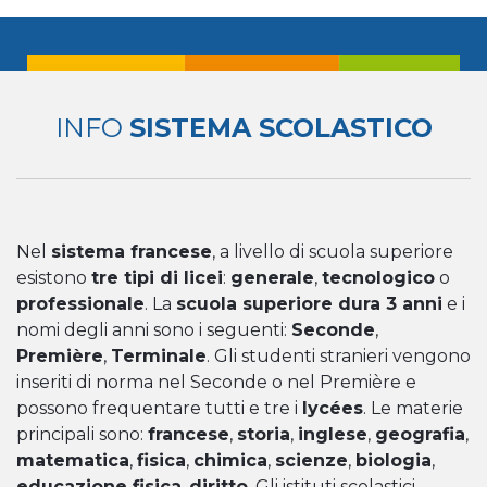
INFO
SISTEMA SCOLASTICO
Nel
sistema francese
, a livello di scuola superiore
esistono
tre tipi di licei
:
generale
,
tecnologico
o
professionale
. La
scuola superiore dura 3 anni
e i
nomi degli anni sono i seguenti:
Seconde
,
Première
,
Terminale
. Gli studenti stranieri vengono
inseriti di norma nel Seconde o nel Première e
possono frequentare tutti e tre i
lycées
. Le materie
principali sono:
francese
,
storia
,
inglese
,
geografia
,
matematica
,
fisica
,
chimica
,
scienze
,
biologia
,
educazione fisica
,
diritto
. Gli istituti scolastici