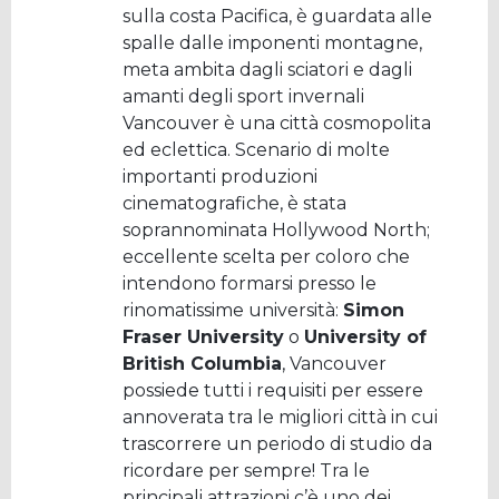
sulla costa Pacifica, è guardata alle
spalle dalle imponenti montagne,
meta ambita dagli sciatori e dagli
amanti degli sport invernali
Vancouver è una città cosmopolita
ed eclettica. Scenario di molte
importanti produzioni
cinematografiche, è stata
soprannominata Hollywood North;
eccellente scelta per coloro che
intendono formarsi presso le
rinomatissime università:
Simon
Fraser University
o
University of
British Columbia
, Vancouver
possiede tutti i requisiti per essere
annoverata tra le migliori città in cui
trascorrere un periodo di studio da
ricordare per sempre! Tra le
principali attrazioni c’è uno dei