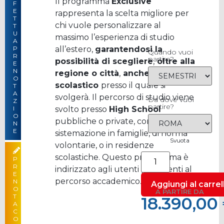
Il programma
Exclusive
F
E
rappresenta la scelta migliore per
T
–
30.190,00
chi vuole personalizzare al
T
U
massimo l’esperienza di studio
A
all’estero,
garantendosi la
P
Quando vuoi
R
partire?
possibilità di scegliere
,
oltre alla
E
N
regione o città
,
anche l’istituto
O
scolastico
presso il quale si
T
A
svolgerà. Il percorso di studio viene
Da dove vuoi
Z
partire?
svolto presso
High School
I
O
pubbliche o private, con
N
E
sistemazione in famiglie, di norma
Svuota
volontarie, o in residenze
scolastiche. Questo programma è
P
R
indirizzato agli utenti più attenti al
E
percorso accademico.
N
Aggiungi al carrel
O
A PARTIRE DA
T
18.390,00
A
C
18.390,00
O