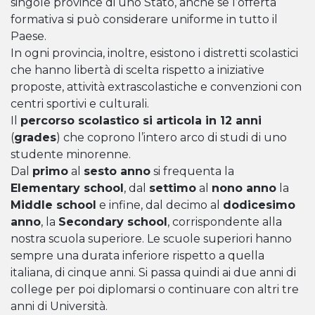
singole province di uno Stato, anche se l’offerta
formativa si può considerare uniforme in tutto il
Paese.
In ogni provincia, inoltre, esistono i distretti scolastici
che hanno libertà di scelta rispetto a iniziative
proposte, attività extrascolastiche e convenzioni con
centri sportivi e culturali.
Il
percorso scolastico si articola in 12 anni
(
grades
) che coprono l’intero arco di studi di uno
studente minorenne.
Dal
primo
al
sesto anno
si frequenta la
Elementary school
, dal
settimo
al
nono anno
la
Middle school
e infine, dal decimo al
dodicesimo
anno
, la
Secondary school
, corrispondente alla
nostra scuola superiore. Le scuole superiori hanno
sempre una durata inferiore rispetto a quella
italiana, di cinque anni. Si passa quindi ai due anni di
college per poi diplomarsi o continuare con altri tre
anni di Università.