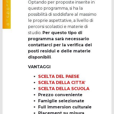
L
Optando per proposte inserite in
A PARTIRE DA
L
questo programma, si ha la
O
Q
possibilità di soddisfare al massimo
U
le proprie aspettative, a livello di
I
O
percorsi scolastici e materie di
studio.
Per questo tipo di
programma sarà necessario
contattarci per la verifica dei
posti residui e delle materie
disponibili
.
VANTAGGI
SCELTA DEL PAESE
SCELTA DELLA CITTA’
SCELTA DELLA SCUOLA
Prezzo conveniente
Famiglie selezionate
Full immersion culturale
Placement su misura