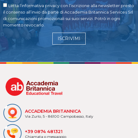
Letta l’informativa privacy con l’iscrizione alla newsletter presto
il consenso all’invio da parte di Accademia Britannica Services Srl
di comunicazioni promozionali sui suoi servizi. Potrò in ogni
momento revocarlo.
ISCRIVIMI
ACCADEMIA BRITANNICA
Via Zurlo, 5 - 86100 Campobasso, Italy
+39 0874 481321
Chiamata o messaggio