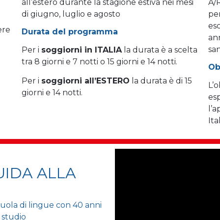
all’estero durante la stagione estiva nei mesi
A/
di giugno, luglio e agosto
pen
esc
ere
Durata del programma
an
san
Per i
soggiorni in ITALIA
la durata è a scelta
tra 8 giorni e 7 notti o 15 giorni e 14 notti.
Obi
Per i
soggiorni all’ESTERO
la durata è di 15
L’o
giorni e 14 notti.
esp
l’a
Ita
UIDA ALLA
uola di lingue con 40 anni
 studio