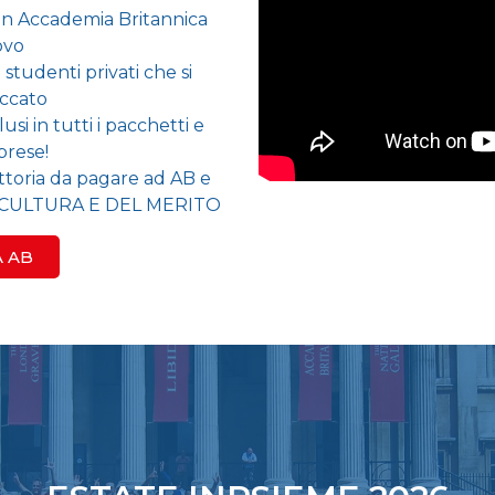
on Accademia Britannica
ovo
tudenti privati che si
occato
usi in tutti i pacchetti e
prese!
ttoria da pagare ad AB e
LLA CULTURA E DEL MERITO
A AB