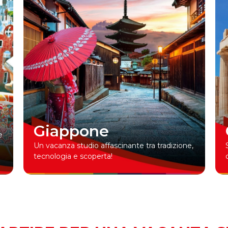
Indonesia
Immergiti in spiagge idilliache, giungle
rigogliose e una cultura vibrante.