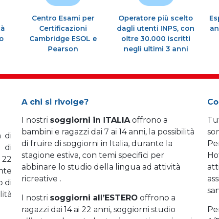
Centro Esami per
Operatore più scelto
Es
tà
Certificazioni
dagli utenti INPS, con
an
to
Cambridge ESOL e
oltre 30.000 iscritti
Pearson
negli ultimi 3 anni
A chi si rivolge?
Co
I nostri
soggiorni in ITALIA
offrono a
Tut
bambini e ragazzi dai 7 ai 14 anni, la possibilità
so
 di
di fruire di soggiorni in Italia, durante la
Per
 di
stagione estiva, con temi specifici per
Ho
 22
abbinare lo studio della lingua ad attività
att
ante
ricreative .
as
o di
san
ità
I nostri
soggiorni all’ESTERO
offrono a
ragazzi dai 14 ai 22 anni, soggiorni studio
Per