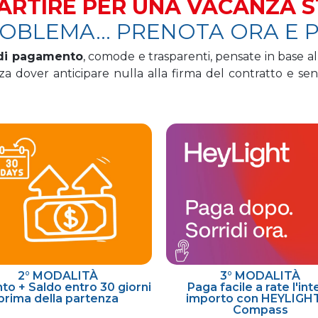
ARTIRE PER UNA VACANZA 
OBLEMA... PRENOTA ORA E 
 di pagamento
, comode e trasparenti, pensate in base al
a dover anticipare nulla alla firma del contratto e se
2° MODALITÀ
3° MODALITÀ
to + Saldo entro 30 giorni
Paga facile a rate l'int
prima della partenza
importo con HEYLIGHT
Compass