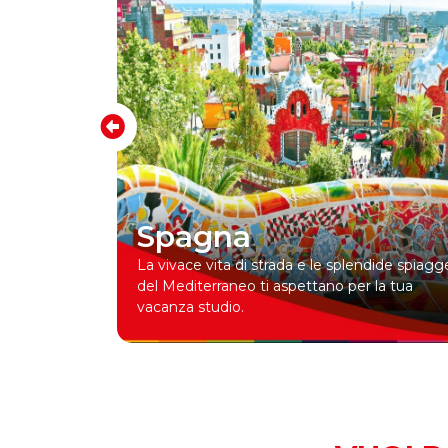
India
po in uno
Dove lo studio incontra l’avventura: il tuo
o
percorso in India.