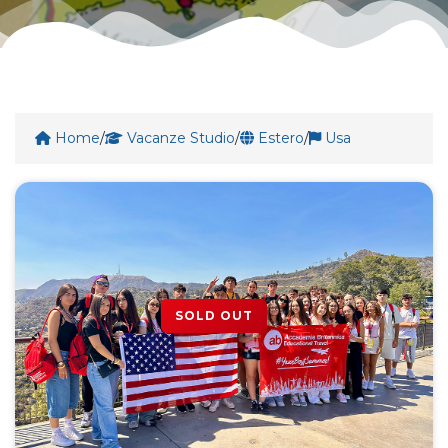
Home
/
Vacanze Studio
/
Estero
/
Usa
SOLD OUT