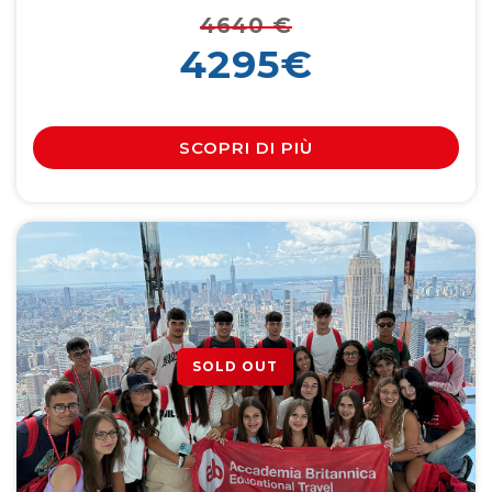
4640
€
4295€
SCOPRI DI PIÙ
SOLD OUT