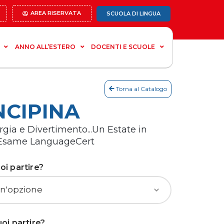
AREA RISERVATA
SCUOLA DI LINGUA
ANNO ALL’ESTERO
DOCENTI E SCUOLE
Torna al Catalogo
NCIPINA
rgia e Divertimento...Un Estate in
 Esame LanguageCert
i partire?
oi partire?