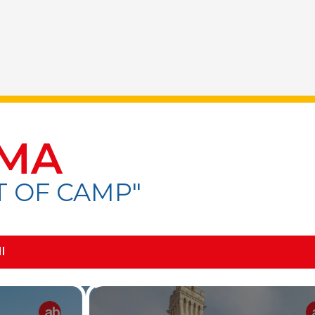
MA
T OF CAMP"
I