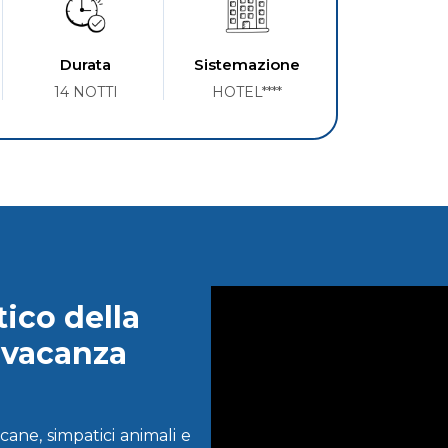
Durata
Sistemazione
14 NOTTI
HOTEL****
tico della
 vacanza
cane, simpatici animali e