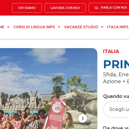
PARLA CON NOI
CHI SIAMO
LAVORA CON NOI
ME
CORSI DI LINGUA INPS
VACANZE STUDIO
ITACA INPS
ITALIA
PRI
Sfida, Ene
Azione +
Quando vuo
Next
Da dove vu