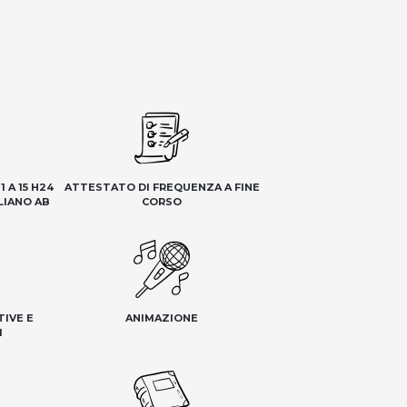
 A 15 H24
ATTESTATO DI FREQUENZA A FINE
LIANO AB
CORSO
TIVE E
ANIMAZIONE
I