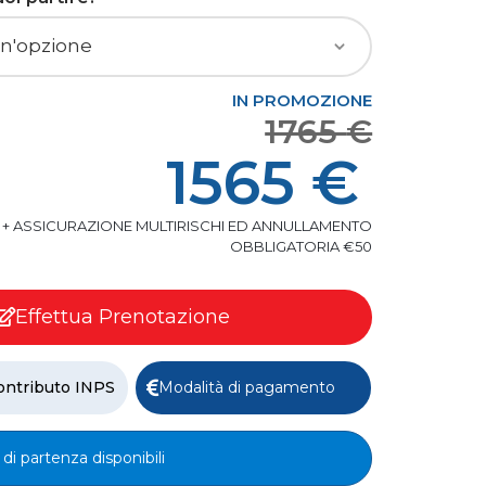
IN PROMOZIONE
1765
€
1565 €
+ ASSICURAZIONE MULTIRISCHI ED ANNULLAMENTO
OBBLIGATORIA €50
Effettua Prenotazione
ontributo INPS
Modalità di pagamento
 di partenza disponibili