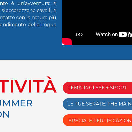
nto è un’avventura: si
 si accarezzano cavalli, si
contatto con la natura più
rendimento della lingua
TIVITÀ
TEMA: INGLESE + SPORT
SUMMER
LE TUE SERATE: THE MAI
ON
SPECIALE CERTIFICAZIO