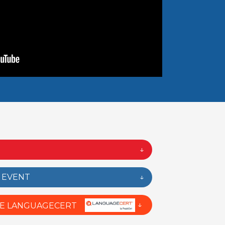
↓
N EVENT
↓
↓
NE LANGUAGECERT