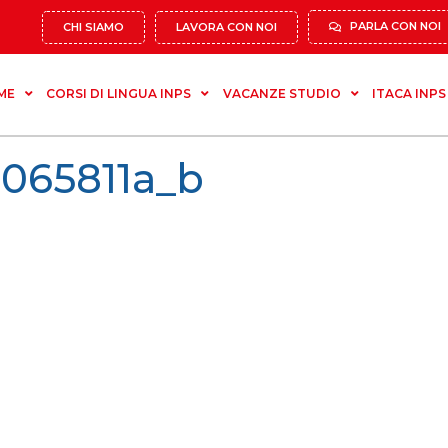
PARLA CON NOI
CHI SIAMO
LAVORA CON NOI
ME
CORSI DI LINGUA INPS
VACANZE STUDIO
ITACA INPS
065811a_b