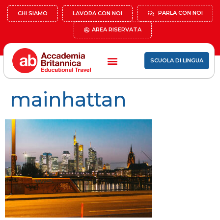
PARLA CON NOI
CHI SIAMO
LAVORA CON NOI
AREA RISERVATA
SCUOLA DI LINGUA
mainhattan