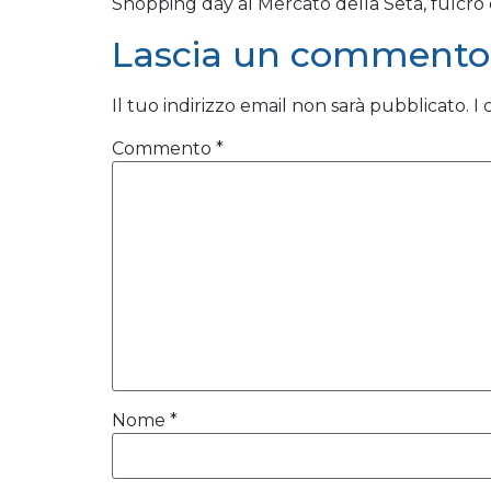
Shopping day al Mercato della Seta, fulcro
Lascia un commento
Il tuo indirizzo email non sarà pubblicato.
I
Commento
*
Nome
*