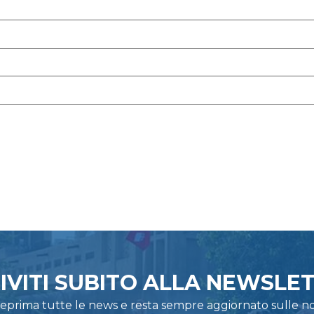
RIVITI SUBITO ALLA NEWSLE
nteprima tutte le news e resta sempre aggiornato sulle no