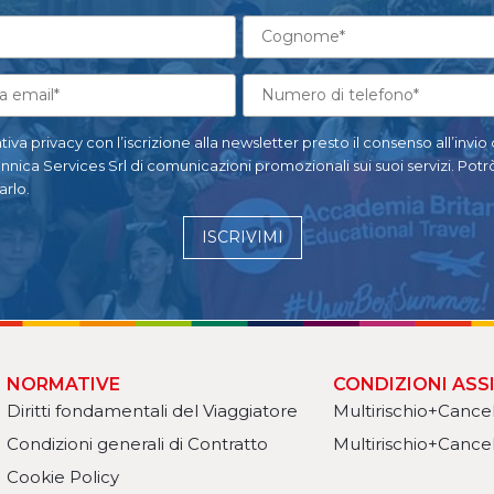
tiva privacy con l’iscrizione alla newsletter presto il consenso all’invio
ica Services Srl di comunicazioni promozionali sui suoi servizi. Potrò
rlo.
ISCRIVIMI
NORMATIVE
CONDIZIONI ASS
Diritti fondamentali del Viaggiatore
Multirischio+Cance
Condizioni generali di Contratto
Multirischio+Cancel
Cookie Policy