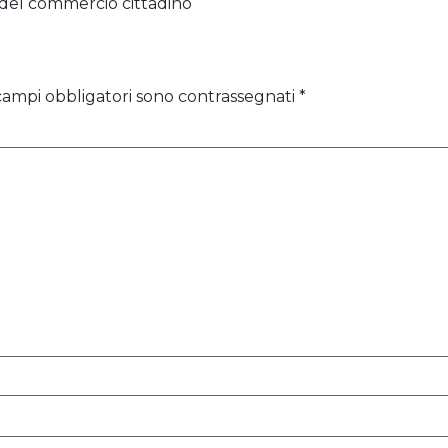
 del commercio cittadino
 campi obbligatori sono contrassegnati
*