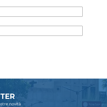
TTER
stre novità