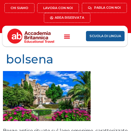
PARLA CON NOI
CHI SIAMO
LAVORA CON NOI
AREA RISERVATA
SCUOLA DI LINGUA
bolsena
Borgo antico situato sul lago omonimo, caratterizzato